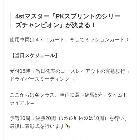
4stマスター『PKスプリントのシリー
ズチャンピオン』が決まる！
使用車両は４ｓｔカート、そしてミッションカート♫
【当日スケジュール】
受付16時→当日発表のコースレイアウトの完熟歩行→
ドライバーズミーティング→
ここからは各クラス、車両抽選→練習5分→タイムト
ライアル→
予選10周→決勝20周（ﾐｯｼｮﾝｶｰﾄｸﾗｽは10周）を行い、
最後に表彰式を行います