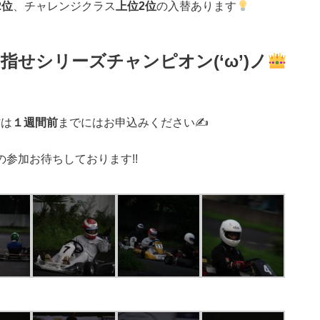
2位
、チャレンジクラス
上位2位
の入替あります
せシリーズチャンピオン(‘ω’)ノ
方は
１週間前
までにはお申込みください✍
参加お待ちしております!!