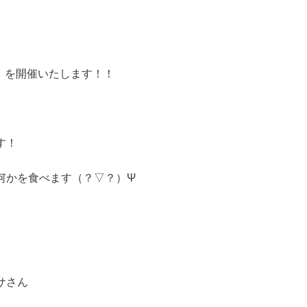
~』を開催いたします！！
す！
何かを食べます（？▽？）Ψ
サさん