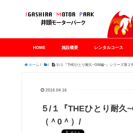
HOME
施設概要
レンタルコース
ホーム
/
/
５/１『THEひとり耐久~GW編~』シリーズ第２
2016.04.16
５/１『THEひとり耐久
（＾0＾）/