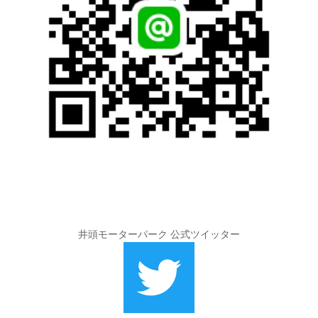
井頭モーターパーク 公式ツイッター